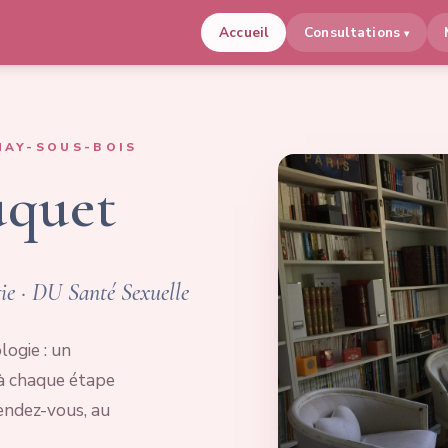
Accueil
Consultations
NAY-SOUS-BOIS
uquet
e · DU Santé Sexuelle
logie : un
à chaque étape
endez-vous, au